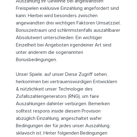
Auszahlung ihr Gewinne bei angewandten
Freispielen exklusive Einzahlung angefordert sind
kann. Hierbei wird besonders zwischen
angewandten drei wichtigen Faktoren Umsatzziel,
Bonuszeitraum und schlimmstenfalls auszahlbarer
Absolutwert unterschieden. Ein wichtiger
Einzelheit bei Angeboten irgendeiner Art sind
unter anderem die sogenannten
Bonusbedingungen.
Unser Spiele, auf unser Diese Zugriff sehen,
herkommen bei vertrauenswürdigen Entwicklern
& nützlichkeit unser Technologie des
Zufallszahlengenerators (RNG), um faire
Auszahlungen dahinter verbürgen. Bemerken
solltest respons inside diesem Provision
abzüglich Einzahlung, angeschaltet wafer
Bedingungen der für jedes unser Auszahlung
sklavisch ist. Hinter folgenden Bedingungen