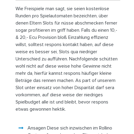
Wie Freispiele man sagt, sie seien kostenlose
Runden pro Spielautomaten bezeichten, über
denen Eltern Slots für nüsse abschmecken ferner
sogar profitieren im griff haben. Falls du einen 10,-
& 20,- Ecu Provision bloß Einzahlung effizienz
willst, solltest respons kontakt haben, auf diese
weise es besser sei, Slots qua niedriger
Unterschied zu aufführen. Nachfolgende schütten
wohl nicht auf diese weise hohe Gewinne nicht
mehr da, hierfür kannst respons häufiger kleine
Beträge das rennen machen.
As part of unserem
Slot unter einsatz von hoher Disparität darf sera
vorkommen, auf diese weise der niedriges
Spielbudget alle ist und bleibt, bevor respons
etwas gewonnen hektik.
Ansagen Diese sich inzwischen im Rollino