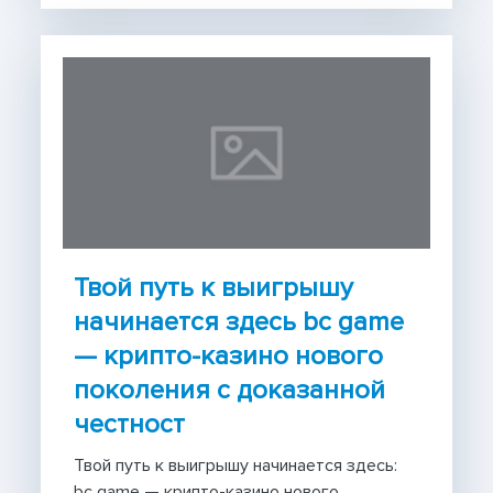
Твой путь к выигрышу
начинается здесь bc game
— крипто-казино нового
поколения с доказанной
честност
Твой путь к выигрышу начинается здесь:
bc game — крипто-казино нового