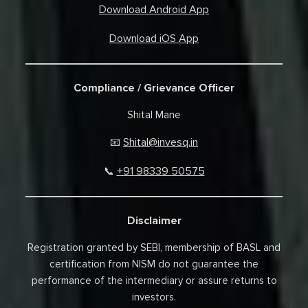
Download Android App
Download iOS App
Compliance / Grievance Officer
Shital Mane
Shital@invesq.in
📧
+91 98339 50575
📞
Disclaimer
Registration granted by SEBI, membership of BASL and
certification from NISM do not guarantee the
performance of the intermediary or assure returns to
investors.