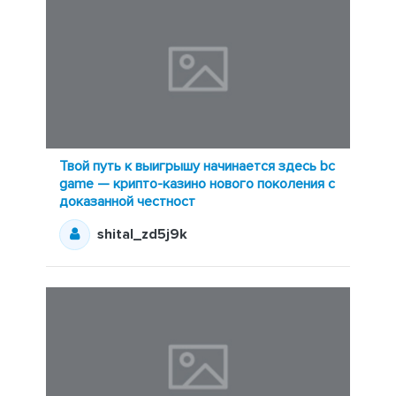
Твой путь к выигрышу начинается здесь bc
game — крипто-казино нового поколения с
доказанной честност
shital_zd5j9k