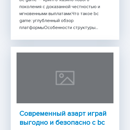
поколения с доказанной честностью и
мгновенными выплатами.Что такое bc
game: углубленный обзор
платформыОсобенности структуры...
Современный азарт играй
выгодно и безопасно с bc