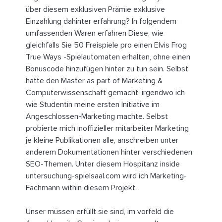
über diesem exklusiven Prämie exklusive
Einzahlung dahinter erfahrung? In folgendem
umfassenden Waren erfahren Diese, wie
gleichfalls Sie 50 Freispiele pro einen Elvis Frog
True Ways -Spielautomaten erhalten, ohne einen
Bonuscode hinzufügen hinter zu tun sein. Selbst
hatte den Master as part of Marketing &
Computerwissenschaft gemacht, irgendwo ich
wie Studentin meine ersten Initiative im
Angeschlossen-Marketing machte. Selbst
probierte mich inoffizieller mitarbeiter Marketing
je kleine Publikationen alle, anschreiben unter
anderem Dokumentationen hinter verschiedenen
SEO-Themen. Unter diesem Hospitanz inside
untersuchung-spielsaal.com wird ich Marketing-
Fachmann within diesem Projekt.
Unser müssen erfüllt sie sind, im vorfeld die