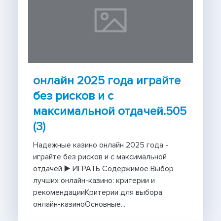
онлайн 2025 года играйте
без рисков и с
максимальной отдачей.505
(3)
Надежные казино онлайн 2025 года -
играйте без рисков и с максимальной
отдачей ▶️ ИГРАТЬ Содержимое Выбор
лучших онлайн-казино: критерии и
рекомендацииКритерии для выбора
онлайн-казиноОсновные...