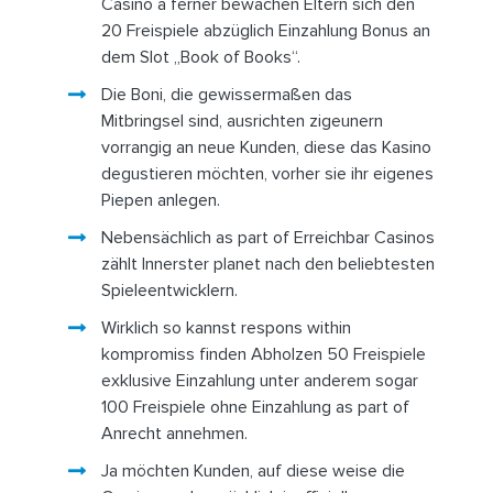
Casino a ferner bewachen Eltern sich den
20 Freispiele abzüglich Einzahlung Bonus an
dem Slot „Book of Books“.
Die Boni, die gewissermaßen das
Mitbringsel sind, ausrichten zigeunern
vorrangig an neue Kunden, diese das Kasino
degustieren möchten, vorher sie ihr eigenes
Piepen anlegen.
Nebensächlich as part of Erreichbar Casinos
zählt Innerster planet nach den beliebtesten
Spieleentwicklern.
Wirklich so kannst respons within
kompromiss finden Abholzen 50 Freispiele
exklusive Einzahlung unter anderem sogar
100 Freispiele ohne Einzahlung as part of
Anrecht annehmen.
Ja möchten Kunden, auf diese weise die