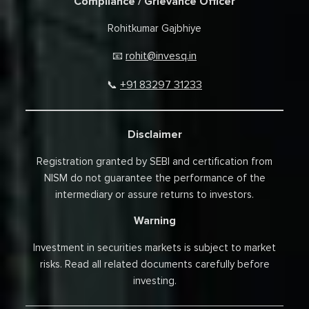
Compliance / Grievance Officer
Rohitkumar Gajbhiye
rohit@invesq.in
📧
+91 83297 31233
📞
Disclaimer
Registration granted by SEBI and certification from
NISM do not guarantee the performance of the
intermediary or assure returns to investors.
Warning
Investment in securities markets is subject to market
risks. Read all related documents carefully before
investing.