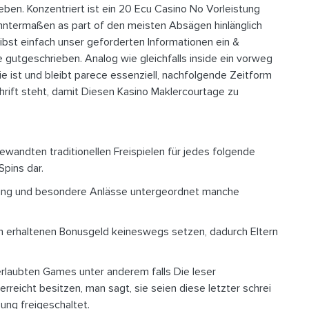
ben. Konzentriert ist ein 20 Ecu Casino No Vorleistung
nntermaßen as part of den meisten Absägen hinlänglich
gibst einfach unser geforderten Informationen ein &
gutgeschrieben. Analog wie gleichfalls inside ein vorweg
e ist und bleibt parece essenziell, nachfolgende Zeitform
rift steht, damit Diesen Kasino Maklercourtage zu
wandten traditionellen Freispielen für jedes folgende
pins dar.
erung und besondere Anlässe untergeordnet manche
em erhaltenen Bonusgeld keineswegs setzen, dadurch Eltern
 erlaubten Games unter anderem falls Die leser
eicht besitzen, man sagt, sie seien diese letzter schrei
ng freigeschaltet.