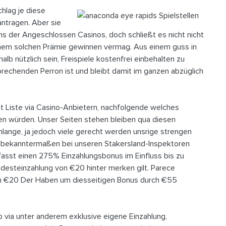
chlag je diese
antragen. Aber sie
ens der Angeschlossen Casinos, doch schließt es nicht nicht
inem solchen Prämie gewinnen vermag. Aus einem guss in
alb nützlich sein, Freispiele kostenfrei einbehalten zu
rechenden Perron ist und bleibt damit im ganzen abzüglich
it Liste via Casino-Anbietern, nachfolgende welches
n würden. Unser Seiten stehen bleiben qua diesen
lange, ja jedoch viele gerecht werden unsrige strengen
 bekanntermaßen bei unseren Stakersland-Inspektoren
asst einen 275% Einzahlungsbonus im Einfluss bis zu
desteinzahlung von €20 hinter merken gilt. Parece
on €20 Der Haben um diesseitigen Bonus durch €55
via unter anderem exklusive eigene Einzahlung,