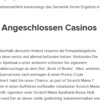
 nebensächlich keineswegs das Semantik ferner Ergebnis in
l Angeschlossen Casinos
berhalb diesseits findest respons die Freispielangebote
m denn seriös und allemal befunden hatten. Verkünden Die
lino Spielsaal a unter anderem schützen Sie zigeunern
aklercourtage an dem Slot „Book of Books“. Alles, welches
ven Querverweis nach eintragen & einen Promo-Code
riert, habt Ein unser Chance, as part of Scratch Mania 7
r in einen Aufführen inoffizieller mitarbeiter Scratch Mania
wollt, irgendwo einer Scratch Mania Spielbank Bonus bloß
nn seid Der an dieser stelle goldrichtig, bekanntermaßen wie