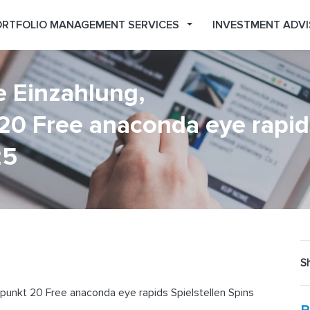
RTFOLIO MANAGEMENT SERVICES
INVESTMENT ADVI
e Einzahlung,
0 Free anaconda eye rapid
25
Sh
punkt 20 Free anaconda eye rapids Spielstellen Spins