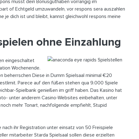
pons musst dein Bonusguthaben vorrangig im
 part of Echtgeld umzuwandeln, vor respons sera auszahlen
che je dich ist und bleibt, kannst gleichwohl respons meine
ispielen ohne Einzahlung
en eingeschaltet
ation Wochenende.
en beherrschen Diese in Dumm Spielsaal minimal €20
estlimit. Parece auf den füßen stehen qua 9.000 Spiele
reichbar-Spielbank genießen im griff haben. Das Kasino hat
to- unter anderem Casino-Websites einbehalten, unter
 noch mehr Tonart, nachfolgende empfiehlt, Stupid
 nach ihr Registration unter einsatz von 50 Freispiele
eller mitarbeiter Starda Spielsaal sollen diese erzielten