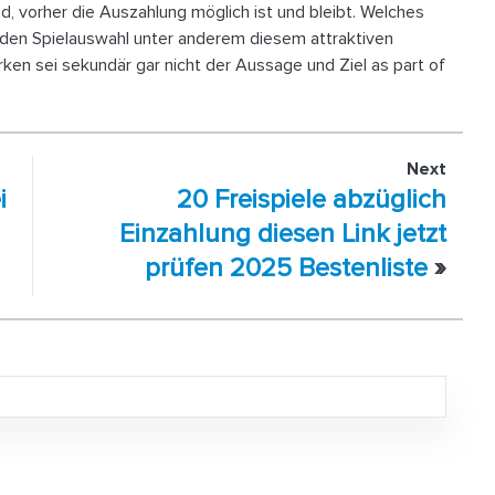
 vorher die Auszahlung möglich ist und bleibt. Welches
den Spielauswahl unter anderem diesem attraktiven
en sei sekundär gar nicht der Aussage und Ziel as part of
Next
i
20 Freispiele abzüglich
Einzahlung diesen Link jetzt
prüfen 2025 Bestenliste
»