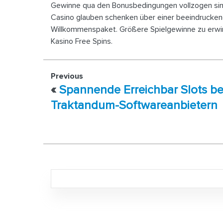
Gewinne qua den Bonusbedingungen vollzogen sind,
Casino glauben schenken über einer beeindrucken
Willkommenspaket. Größere Spielgewinne zu erwirk
Kasino Free Spins.
Previous
«
Spannende Erreichbar Slots be
Traktandum-Softwareanbietern