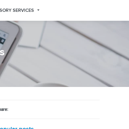
SORY SERVICES
s
are: