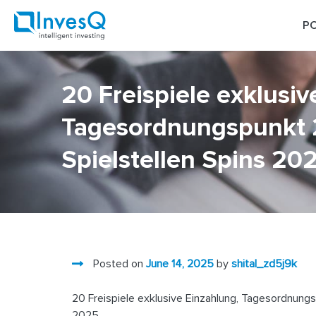
Skip
to
PO
content
20 Freispiele exklusiv
Tagesordnungspunkt 2
Spielstellen Spins 20
Posted on
June 14, 2025
by
shital_zd5j9k
20 Freispiele exklusive Einzahlung, Tagesordnungs
2025