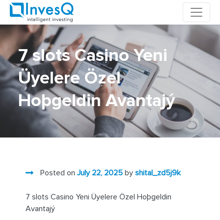
Skip
to
content
7 slots Casino Yeni
Üyelere Özel
Hoþgeldin Avantajý
Posted on
July 22, 2025
by
shital_zd5j9k
7 slots Casino Yeni Üyelere Özel Hoþgeldin
Avantajý