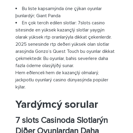
Bu liste kapsamýnda öne çýkan oyunlar
þunlardýr; Giant Panda
En çok tercih edilen slotlar: 7slots casino
sitesinde en yüksek kazançlý slotlar yaygýn
olarak yüksek rtp oranlarýyla dikkat çekenlerdir.
2025 senesinde rtp deðeri yüksek olan slotlar
arasýnda Gonzo’s Quest Touch bu oyunlar dikkat
çekmektedir. Bu oyunlar, bahis severlere daha
fazla ödeme olasýlýðý sunar.
Hem eðlenceli hem de kazançlý olmalarý,
jackpotlu oyunlarý casino dünyasýnda popüler
kýlar.
Yardýmcý sorular
7 slots Casinoda Slotlarýn
Diðer Oyunlardan Daha