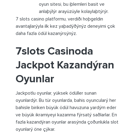
oyun sitesi, bu iþlemleri basit ve
anlaþýlýr arayüzüyle kolaylaþtýrýr.
7 slots casino platformu, verdiði hoþgeldin
avantajlarýyla ilk kez yaþadýðýnýz deneyimi çok
daha fazla ödül kazanýrsýnýz.
7slots Casinoda
Jackpot Kazandýran
Oyunlar
Jackpotlu oyunlar, yüksek ödüller sunan
oyunlardýr. Bu tür oyunlarda, bahis oyuncularý her
bahisle biriken büyük ödül havuzuna yardým eder
ve büyük ikramiyeyi kazanma fýrsatý saðlarlar. En
fazla kazandýran oyunlar arasýnda çoðunlukla slot
oyunlarý öne çýkar.