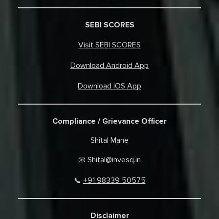
SEBI SCORES
Visit SEBI SCORES
Download Android App
Download iOS App
Compliance / Grievance Officer
Shital Mane
Shital@invesq.in
📧
+91 98339 50575
📞
Disclaimer