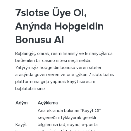
7slotse Üye Ol,
Anýnda Hoþgeldin
Bonusu Al
Baþlangýç olarak, resmi lisanslý ve kullanýcýlarca
beðenilen bir casino sitesi seçilmelidir.
Yatýrýmsýz hoþgeldin bonusu veren siteler
arasýnda güven veren ve öne çýkan 7 slots bahis
platformuna giriþ yaparak kayýt sürecini
baþlatabilirsiniz.
Adým
Açýklama
Ana ekranda bulunan “Kayýt Ol”
seçeneðini týklayarak gerekli
Kayýt
bilgilerinizi (ad, soyad, e-posta,