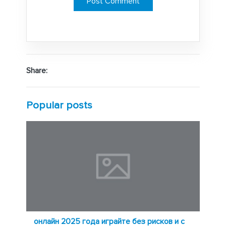
Share:
Popular posts
онлайн 2025 года играйте без рисков и с