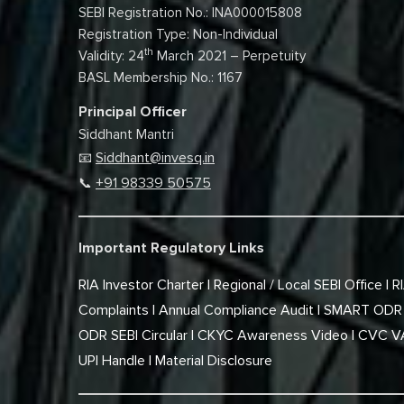
SEBI Registration No.: INA000015808
Registration Type: Non-Individual
th
Validity: 24
March 2021 – Perpetuity
BASL Membership No.: 1167
Principal Officer
Siddhant Mantri
Siddhant@invesq.in
📧
+91 98339 50575
📞
Important Regulatory Links
RIA Investor Charter
Regional / Local SEBI Office
R
Complaints
Annual Compliance Audit
SMART ODR 
ODR SEBI Circular
CKYC Awareness Video
CVC V
UPI Handle
Material Disclosure