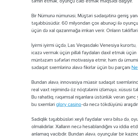
təmin etmək, oyunçu cəlb etmək məqsədi daşıyır.
Bir Nümunə nümunəsi, Müştəri sədaqətinə geniş ya
təşəbbüsüdür. 60 milyondan çox abunəçi ilə oyunçul
üçün də xal qazanmağa imkan verir. Onların təkliflə
İyirmi iyirmi üçdə, Las Veqasdakı Venesiya kurortu, 
icazə vermək üçün pilləli faydaları daxil etmək üçün
müntəzəm səfərləri motivasiya etmir, həm də ümumi o
sədaqət sxemlərinə əlavə fikirlər üçün bu parçanı
Ne
Bundan əlavə, innovasiya müasir sədaqət sxemlərində 
real vaxt rejimində öz nöqtələrini izləməyə, xüsusi tə
Bu rahatlıq, rəqəmsal nişanlara üstünlük verən gənc 
bu sxemləri
glory casino
-də necə tökdüyünü araşdır
Sadiqlik təşəbbüsləri xeyli faydalar verə bilsə də, oyu
olmalıdırlar. Xalların necə hesablandığını və iddia e
anlamaq vacibdir. Bundan əlavə, oyunçular bir kazino