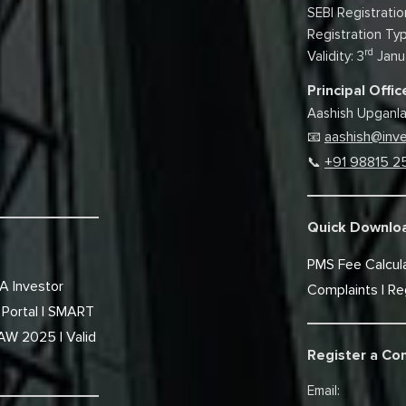
SEBI Registrati
Registration Ty
rd
Validity: 3
Janu
Principal Offic
Aashish Upganl
aashish@inve
📧
+91 98815 
📞
Quick Downlo
PMS Fee Calcul
IA Investor
Complaints
Re
Portal
SMART
AW 2025
Valid
Register a Co
Email: