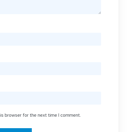
is browser for the next time I comment.