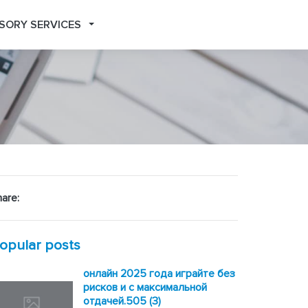
SORY SERVICES
are:
opular posts
онлайн 2025 года играйте без
рисков и с максимальной
отдачей.505 (3)