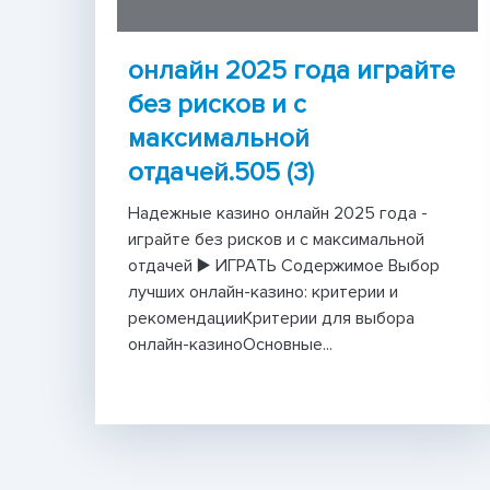
онлайн 2025 года играйте
без рисков и с
максимальной
отдачей.505 (3)
Надежные казино онлайн 2025 года -
играйте без рисков и с максимальной
отдачей ▶️ ИГРАТЬ Содержимое Выбор
лучших онлайн-казино: критерии и
рекомендацииКритерии для выбора
онлайн-казиноОсновные...