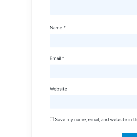
Name
*
Email
*
Website
Save my name, email, and website in th