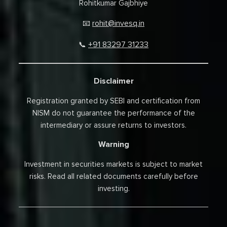
Rohitkumar Gajbhiye
rohit@invesq.in
📧
+91 83297 31233
📞
Disclaimer
Registration granted by SEBI and certification from
NISM do not guarantee the performance of the
intermediary or assure returns to investors.
Warning
Investment in securities markets is subject to market
risks. Read all related documents carefully before
investing.