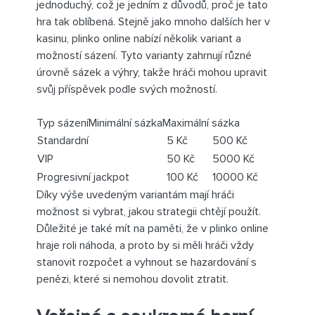
jednoduchý, což je jedním z důvodů, proč je tato
hra tak oblíbená. Stejně jako mnoho dalších her v
kasinu, plinko online nabízí několik variant a
možností sázení. Tyto varianty zahrnují různé
úrovně sázek a výhry, takže hráči mohou upravit
svůj příspěvek podle svých možností.
Typ sázeníMinimální sázkaMaximální sázka
Standardní
5 Kč
500 Kč
VIP
50 Kč
5000 Kč
Progresivní jackpot
100 Kč
10000 Kč
Díky výše uvedeným variantám mají hráči
možnost si vybrat, jakou strategii chtějí použít.
Důležité je také mít na paměti, že v plinko online
hraje roli náhoda, a proto by si měli hráči vždy
stanovit rozpočet a vyhnout se hazardování s
penězi, které si nemohou dovolit ztratit.