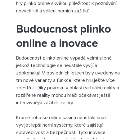
hry plinko online skvělou příležitost k poznávání
nových lidí a sdílení herních zážitků.
Budoucnost plinko
online a inovace
Budoucnost plinko online vypadá velmi slibně,
jelikož technologie se neustále vyvíjí a
zdokonalují. V posledních letech byly uvedeny na
trh nové varianty a funkce, které hru ještě více
zpestřují. Díky pokroku v oblasti virtuální reality a
rozšířené reality mohou hráči očekávat ještě
intenzivnější zážitek ze hry.
Kromě toho se online kasina neustále snaží
vyvíjet lepší herní systémy, které zajišťují
spravedlivost a bezpečnost. Tyto inovace