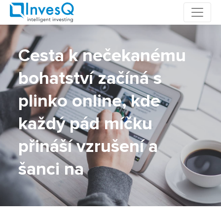
Skip
to
content
Cesta k nečekanému
bohatství začíná s
plinko online, kde
každý pád míčku
přináší vzrušení a
šanci na