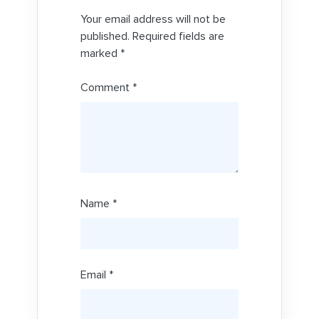
Your email address will not be
published.
Required fields are
marked
*
Comment
*
Name
*
Email
*