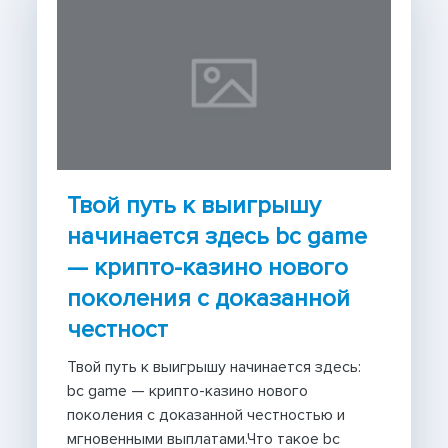
Твой путь к выигрышу
начинается здесь bc game
— крипто-казино нового
поколения с доказанной
честност
Твой путь к выигрышу начинается здесь:
bc game — крипто-казино нового
поколения с доказанной честностью и
мгновенными выплатами.Что такое bc