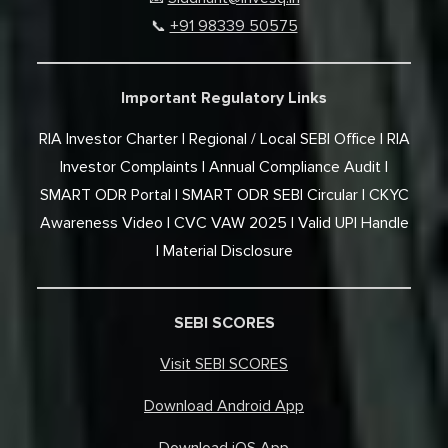
+91 98339 50575
📞
Important Regulatory Links
RIA Investor Charter
Regional / Local SEBI Office
RIA
Investor Complaints
Annual Compliance Audit
SMART ODR Portal
SMART ODR SEBI Circular
CKYC
Awareness Video
CVC VAW 2025
Valid UPI Handle
Material Disclosure
SEBI SCORES
Visit SEBI SCORES
Download Android App
Download iOS App