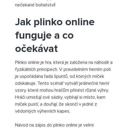
nečekané bohatství!
Jak plinko online
funguje a co
očekávat
Plinko online je hra, která je založena na náhodě a
fyzikálních principech. V pravidelném herním poli
je uspořádána řada špuntů, od kterých míček
odskakuje. Tento scénář vytváří jedinečné herní
vzory, které mohou hráčům přinést různé výhry.
Hráči umisťují své sázky, vybírají si místo, kam
míček pustí, a doufají, že skončí v jedné z
vědomých výherních kapes.
Návod na zápis do plinko online je velmi