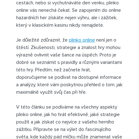
cestách, nebo si vychutnáváte den venku, plinko
online vás nenechá čekat. Se zapojením do online
hazardních her získáte nejen výhru, ale i zážitek,
který v klasickém kasinu nikdy nenajdete.
Je důležité zdůraznit, že
plinko online
není jen o
štěstí. Zkušenosti, strategie a znalost hry mohou
výrazně ovlivnit vaše šance na úspěch. Proto je
dobré se seznámit s pravidly a různými variantami
této hry. Předtím, než začnete hrát,
doporučujeme se podívat na dostupné informace
a analýzy, které vám poskytnou přehled o tom, jak
maximálně využít svůj čas při hře.
V této článku se podíváme na všechny aspekty
plinko online, jak ho hrát efektivně, jaké strategie
použít a jak získat co nejvíce z vašeho herního
zážitku. Připravte se na výlet do fascinujícího
světa, kde každý pád míčku může znamenat vaše