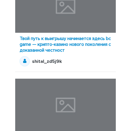
Твой путь к выигрышу начинается здесь bc
game — крипто-казино нового поколения с
доказанной честност
shital_zd5j9k