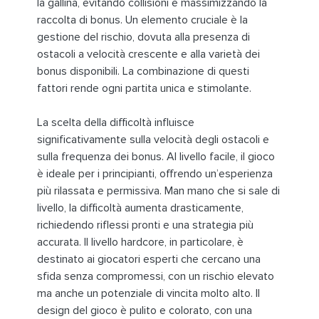
la gallina, evitando collisioni e massimizzando la
raccolta di bonus. Un elemento cruciale è la
gestione del rischio, dovuta alla presenza di
ostacoli a velocità crescente e alla varietà dei
bonus disponibili. La combinazione di questi
fattori rende ogni partita unica e stimolante.
La scelta della difficoltà influisce
significativamente sulla velocità degli ostacoli e
sulla frequenza dei bonus. Al livello facile, il gioco
è ideale per i principianti, offrendo un’esperienza
più rilassata e permissiva. Man mano che si sale di
livello, la difficoltà aumenta drasticamente,
richiedendo riflessi pronti e una strategia più
accurata. Il livello hardcore, in particolare, è
destinato ai giocatori esperti che cercano una
sfida senza compromessi, con un rischio elevato
ma anche un potenziale di vincita molto alto. Il
design del gioco è pulito e colorato, con una