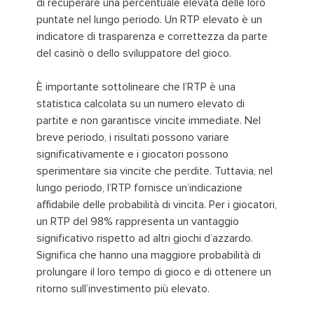
di recuperare una percentuale elevata delle loro
puntate nel lungo periodo. Un RTP elevato è un
indicatore di trasparenza e correttezza da parte
del casinò o dello sviluppatore del gioco.
È importante sottolineare che l’RTP è una
statistica calcolata su un numero elevato di
partite e non garantisce vincite immediate. Nel
breve periodo, i risultati possono variare
significativamente e i giocatori possono
sperimentare sia vincite che perdite. Tuttavia, nel
lungo periodo, l’RTP fornisce un’indicazione
affidabile delle probabilità di vincita. Per i giocatori,
un RTP del 98% rappresenta un vantaggio
significativo rispetto ad altri giochi d’azzardo.
Significa che hanno una maggiore probabilità di
prolungare il loro tempo di gioco e di ottenere un
ritorno sull’investimento più elevato.