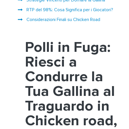
RTP del 98%: Cosa Significa per i Giocatori?
Considerazioni Finali su Chicken Road
Polli in Fuga:
Riesci a
Condurre la
Tua Gallina al
Traguardo in
Chicken road,