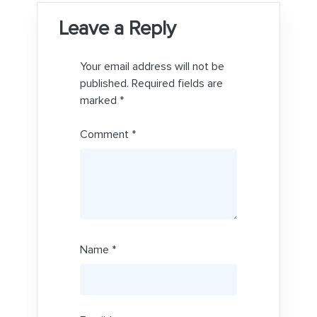
Leave a Reply
Your email address will not be
published.
Required fields are
marked
*
Comment
*
Name
*