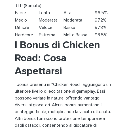
RTP (Stimato)
Facile
Lenta
Alta
96.5%
Medio
Moderata
Moderata
97.2%
Difficile
Veloce
Bassa
97.8%
Hardcore
Estrema
Molto Bassa
98.5%
I Bonus di Chicken
Road: Cosa
Aspettarsi
I bonus presenti in “Chicken Road” aggiungono un
ulteriore livello di eccitazione al gameplay. Essi
possono variare in natura, offrendo vantaggi
diversi ai giocatori. Alcuni bonus aumentano il
punteggio finale, moltiplicando la vincita ottenuta.
Altri bonus forniscono protezione temporanea
dagli ostacoli, consentendo al giocatore di