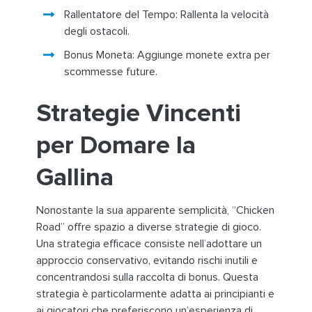
Rallentatore del Tempo: Rallenta la velocità
degli ostacoli.
Bonus Moneta: Aggiunge monete extra per
scommesse future.
Strategie Vincenti
per Domare la
Gallina
Nonostante la sua apparente semplicità, “Chicken
Road” offre spazio a diverse strategie di gioco.
Una strategia efficace consiste nell’adottare un
approccio conservativo, evitando rischi inutili e
concentrandosi sulla raccolta di bonus. Questa
strategia è particolarmente adatta ai principianti e
ai giocatori che preferiscono un’esperienza di