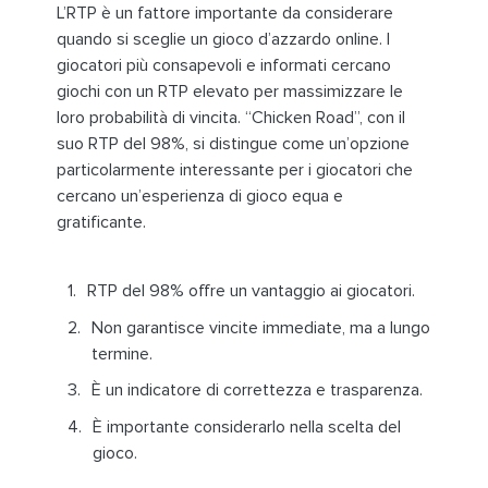
L’RTP è un fattore importante da considerare
quando si sceglie un gioco d’azzardo online. I
giocatori più consapevoli e informati cercano
giochi con un RTP elevato per massimizzare le
loro probabilità di vincita. “Chicken Road”, con il
suo RTP del 98%, si distingue come un’opzione
particolarmente interessante per i giocatori che
cercano un’esperienza di gioco equa e
gratificante.
RTP del 98% offre un vantaggio ai giocatori.
Non garantisce vincite immediate, ma a lungo
termine.
È un indicatore di correttezza e trasparenza.
È importante considerarlo nella scelta del
gioco.