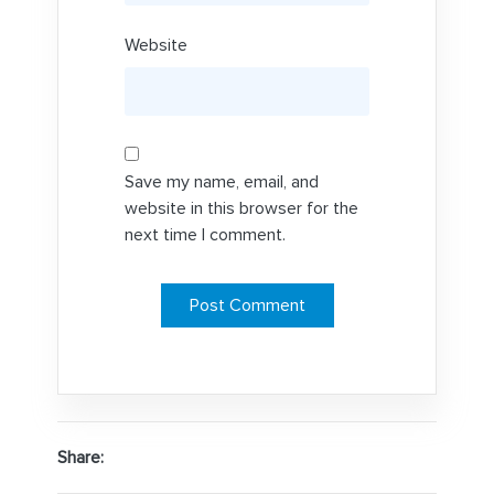
Website
Save my name, email, and
website in this browser for the
next time I comment.
Share: