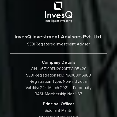
InvesQ Investment Advisors Pvt. Ltd.
SEBI Registered Investment Adviser
Company Details
CIN: U67190PN2020PTC195420
SEBI Registration No.: INA000015808
Registration Type: Non-Individual
th
Validity: 24
March 2021 – Perpetuity
BASL Membership No.: 1167
Principal Officer
Siddhant Mantri