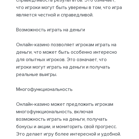
справедливость результатов. Это означает,
что игроки могут быть уверены в том, что игра
является честной и справедливой.
Возможность играть на деньги
Онлайн-казино позволяет игрокам играть на
деньги, что может быть особенно интересно
для опытных игроков. Это означает, что
игроки могут играть на деньги и получать
реальные выигры.
Многофункциональность
Онлайн-казино может предложить игрокам
многофункциональность, включая
возможность играть на деньги, получать
бонусы и акции, и мониторить свой прогресс.
Это делает игру более интересной и удобной.