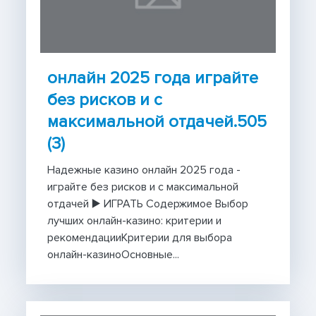
онлайн 2025 года играйте
без рисков и с
максимальной отдачей.505
(3)
Надежные казино онлайн 2025 года -
играйте без рисков и с максимальной
отдачей ▶️ ИГРАТЬ Содержимое Выбор
лучших онлайн-казино: критерии и
рекомендацииКритерии для выбора
онлайн-казиноОсновные...