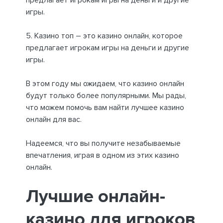
предлагает игрокам игры на деньги и другие
игры.
5. Казино топ – это казино онлайн, которое
предлагает игрокам игры на деньги и другие
игры.
В этом году мы ожидаем, что казино онлайн
будут только более популярными. Мы рады,
что можем помочь вам найти лучшее казино
онлайн для вас.
Надеемся, что вы получите незабываемые
впечатления, играя в одном из этих казино
онлайн.
Лучшие онлайн-
казино для игроков