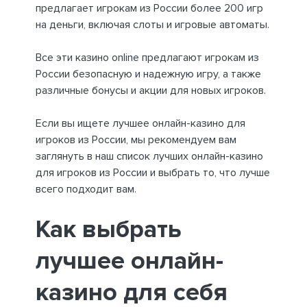
предлагает игрокам из России более 200 игр
на деньги, включая слоты и игровые автоматы.
Все эти казино online предлагают игрокам из
России безопасную и надежную игру, а также
различные бонусы и акции для новых игроков.
Если вы ищете лучшее онлайн-казино для
игроков из России, мы рекомендуем вам
заглянуть в наш список лучших онлайн-казино
для игроков из России и выбрать то, что лучше
всего подходит вам.
Как выбрать
лучшее онлайн-
казино для себя