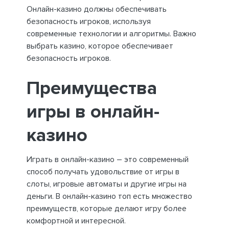
Онлайн-казино должны обеспечивать
безопасность игроков, используя
современные технологии и алгоритмы. Важно
выбрать казино, которое обеспечивает
безопасность игроков.
Преимущества
игры в онлайн-
казино
Играть в онлайн-казино – это современный
способ получать удовольствие от игры в
слоты, игровые автоматы и другие игры на
деньги. В онлайн-казино топ есть множество
преимуществ, которые делают игру более
комфортной и интересной.