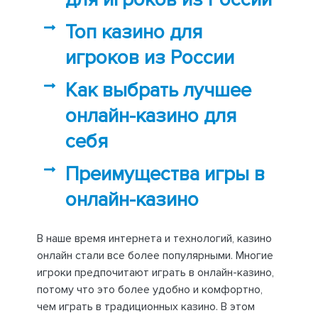
Топ казино для
игроков из России
Как выбрать лучшее
онлайн-казино для
себя
Преимущества игры в
онлайн-казино
В наше время интернета и технологий, казино
онлайн стали все более популярными. Многие
игроки предпочитают играть в онлайн-казино,
потому что это более удобно и комфортно,
чем играть в традиционных казино. В этом