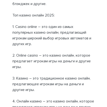
блэкджек и другие.
Топ казино онлайн 2025:
1. Casino online – это один из самых
популярных казино онлайн, предлагающий
игрокам широкий выбор игровых автоматов и
других игр.
2. Online casino – это казино онлайн, которое
предлагает игрокам игры на деньги и другие
игры.
3. Казино – это традиционное казино онлайн,
предлагающее игрокам игры на деньги и
другие игры.
4. Онлайн казино – это казино онлайн, которое