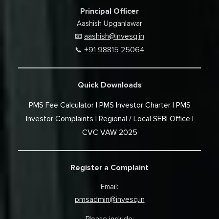
Principal Officer
Aashish Upganlawar
aashish@invesq.in
📧
+91 98815 25064
📞
Quick Downloads
PMS Fee Calculator
PMS Investor Charter
PMS
Investor Complaints
Regional / Local SEBI Office
CVC VAW 2025
Register a Complaint
Email:
pmsadmin@invesq.in