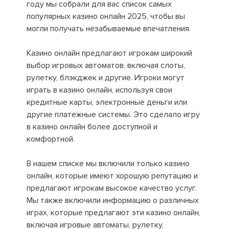
году мы собрали для вас список самых
популярных казино онлайн 2025, чтобы вы
могли получать незабываемые впечатления.
Казино онлайн предлагают игрокам широкий
выбор игровых автоматов, включая слоты,
рулетку, блэкджек и другие. Игроки могут
играть в казино онлайн, используя свои
кредитные карты, электронные деньги или
другие платежные системы. Это сделало игру
в казино онлайн более доступной и
комфортной.
В нашем списке мы включили только казино
онлайн, которые имеют хорошую репутацию и
предлагают игрокам высокое качество услуг.
Мы также включили информацию о различных
играх, которые предлагают эти казино онлайн,
включая игровые автоматы, рулетку,