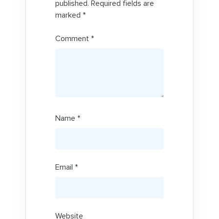
published.
Required fields are
marked
*
Comment
*
Name
*
Email
*
Website