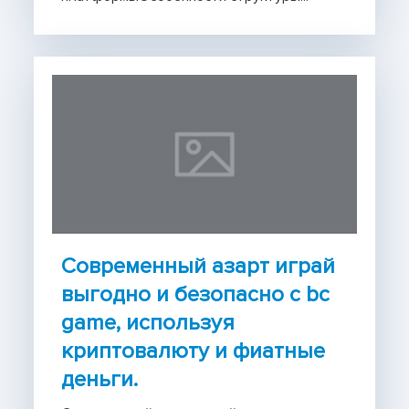
Современный азарт играй
выгодно и безопасно с bc
game, используя
криптовалюту и фиатные
деньги.