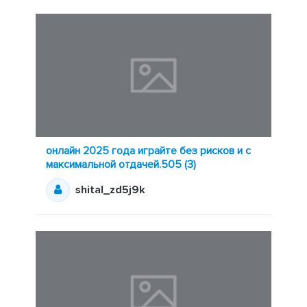
онлайн 2025 года играйте без рисков и с
максимальной отдачей.505 (3)
shital_zd5j9k