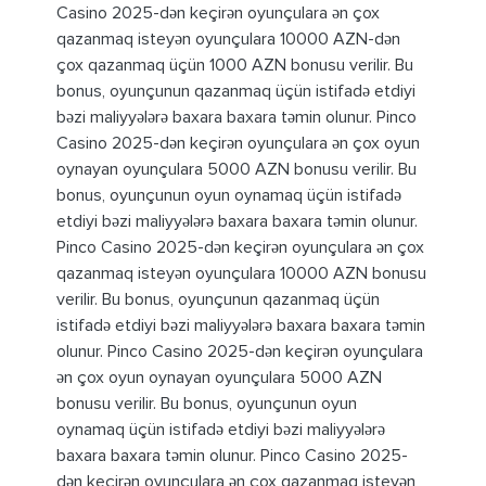
Casino 2025-dən keçirən oyunçulara ən çox
qazanmaq isteyən oyunçulara 10000 AZN-dən
çox qazanmaq üçün 1000 AZN bonusu verilir. Bu
bonus, oyunçunun qazanmaq üçün istifadə etdiyi
bəzi maliyyələrə baxara baxara təmin olunur. Pinco
Casino 2025-dən keçirən oyunçulara ən çox oyun
oynayan oyunçulara 5000 AZN bonusu verilir. Bu
bonus, oyunçunun oyun oynamaq üçün istifadə
etdiyi bəzi maliyyələrə baxara baxara təmin olunur.
Pinco Casino 2025-dən keçirən oyunçulara ən çox
qazanmaq isteyən oyunçulara 10000 AZN bonusu
verilir. Bu bonus, oyunçunun qazanmaq üçün
istifadə etdiyi bəzi maliyyələrə baxara baxara təmin
olunur. Pinco Casino 2025-dən keçirən oyunçulara
ən çox oyun oynayan oyunçulara 5000 AZN
bonusu verilir. Bu bonus, oyunçunun oyun
oynamaq üçün istifadə etdiyi bəzi maliyyələrə
baxara baxara təmin olunur. Pinco Casino 2025-
dən keçirən oyunçulara ən çox qazanmaq isteyən