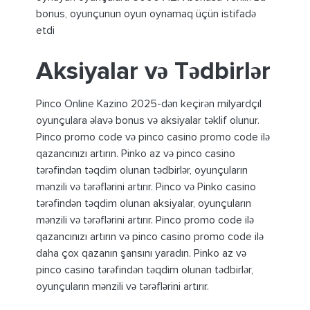
bonus, oyunçunun oyun oynamaq üçün istifadə
etdi
Aksiyalar və Tədbirlər
Pinco Online Kazino 2025-dən keçirən milyardçıl
oyunçulara əlavə bonus və aksiyalar təklif olunur.
Pinco promo code və pinco casino promo code ilə
qazancınızı artırın. Pinko az və pinco casino
tərəfindən təqdim olunan tədbirlər, oyunçuların
mənzili və tərəflərini artırır. Pinco və Pinko casino
tərəfindən təqdim olunan aksiyalar, oyunçuların
mənzili və tərəflərini artırır. Pinco promo code ilə
qazancınızı artırın və pinco casino promo code ilə
daha çox qazanın şansını yaradın. Pinko az və
pinco casino tərəfindən təqdim olunan tədbirlər,
oyunçuların mənzili və tərəflərini artırır.