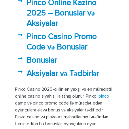
Pinco Online Kazino
2025 – Bonuslar və
Aksiyalar
Pinco Casino Promo
Code və Bonuslar
Bonuslar
Aksiyalar və Tədbirlər
Pinko Casino 2025-ci ilin en yaxşı və en müraciətli
online casino siyahısı ilə tanış olunur. Pinko,
pinco
game və pinco promo code ilə müraciət edən
oyunçulara əlavə bonus və aksiyalar təklif edir.
Pinko casino və pinko az məhsullarının tərəfindən
təmin edilən bu bonuslar, oyunçuların oyun