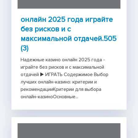
онлайн 2025 года играйте
без рисков и с
максимальной отдачей.505
(3)
Надежные казино онлайн 2025 года -
играйте без рисков и с максимальной
отдачей ▶️ ИГРАТЬ Содержимое Выбор
лучших онлайн-казино: критерии и
рекомендацииКритерии для выбора
онлайн-казиноОсновные...