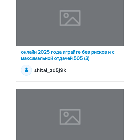
онлайн 2025 года играйте без рисков и с
максимальной отдачей.505 (3)
shital_zd5j9k