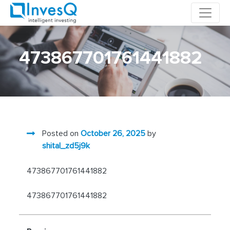
Skip
to
content
473867701761441882
Posted on
October 26, 2025
by
shital_zd5j9k
473867701761441882
473867701761441882