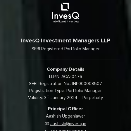
InvesQ Investment Managers LLP
SEBI Registered Portfolio Manager
Company Details
LLPIN: ACA-0476
SEBI Registration No.: INP000008507
Registration Type: Portfolio Manager
rd
Validity: 3
January 2024 – Perpetuity
Principal Officer
Aashish Upganlawar
aashish@invesq.in
📧