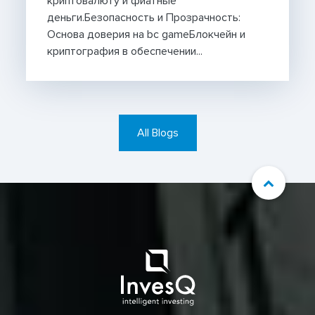
криптовалюту и фиатные
деньги.Безопасность и Прозрачность:
Основа доверия на bc gameБлокчейн и
криптография в обеспечении...
All Blogs