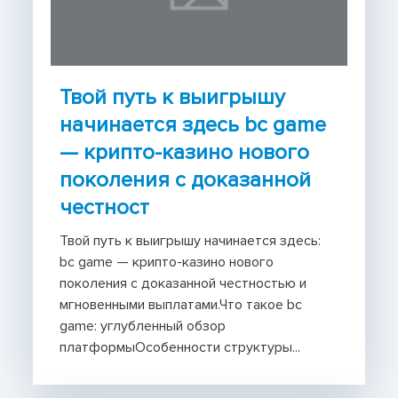
Твой путь к выигрышу
начинается здесь bc game
— крипто-казино нового
поколения с доказанной
честност
Твой путь к выигрышу начинается здесь:
bc game — крипто-казино нового
поколения с доказанной честностью и
мгновенными выплатами.Что такое bc
game: углубленный обзор
платформыОсобенности структуры...