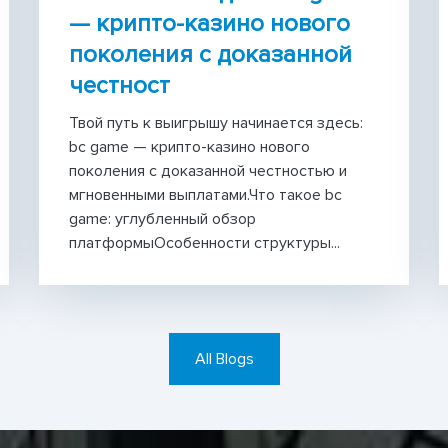
— крипто-казино нового
поколения с доказанной
честност
Твой путь к выигрышу начинается здесь:
bc game — крипто-казино нового
поколения с доказанной честностью и
мгновенными выплатами.Что такое bc
game: углубленный обзор
платформыОсобенности структуры...
All Blogs