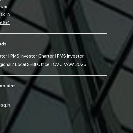
awar
sq.in
25064
ads
ator
PMS Investor Charter
PMS Investor
gional / Local SEBI Office
CVC VAW 2025
mplaint
sq.in