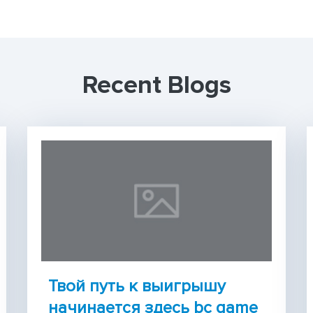
Recent Blogs
Твой путь к выигрышу
начинается здесь bc game