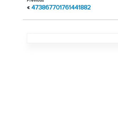
Previous
«
473867701761441882