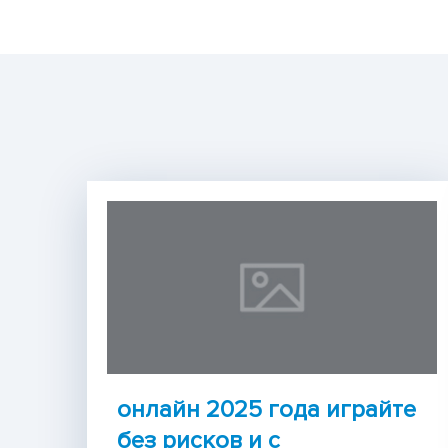
онлайн 2025 года играйте
без рисков и с