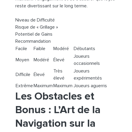
reste divertissant sur le long terme.
Niveau de Difficulté
Risque de « Grillage »
Potentiel de Gains
Recommandation
Facile
Faible
Modéré
Débutants
Joueurs
Moyen
Modéré
Élevé
occasionnels
Très
Joueurs
Difficile
Élevé
élevé
expérimentés
Extrême
Maximum
Maximum
Joueurs aguerris
Les Obstacles et
Bonus : L’Art de la
Navigation sur la