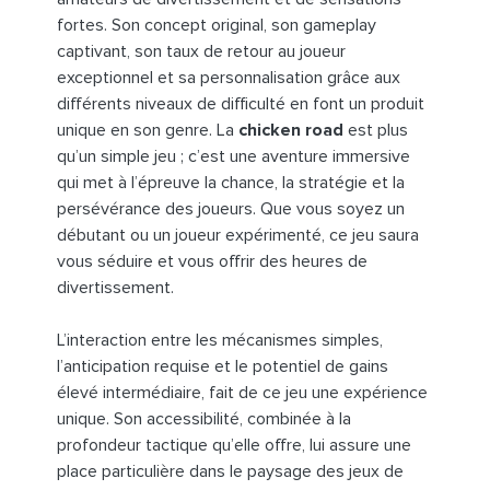
fortes. Son concept original, son gameplay
captivant, son taux de retour au joueur
exceptionnel et sa personnalisation grâce aux
différents niveaux de difficulté en font un produit
unique en son genre. La
chicken road
est plus
qu’un simple jeu ; c’est une aventure immersive
qui met à l’épreuve la chance, la stratégie et la
persévérance des joueurs. Que vous soyez un
débutant ou un joueur expérimenté, ce jeu saura
vous séduire et vous offrir des heures de
divertissement.
L’interaction entre les mécanismes simples,
l’anticipation requise et le potentiel de gains
élevé intermédiaire, fait de ce jeu une expérience
unique. Son accessibilité, combinée à la
profondeur tactique qu’elle offre, lui assure une
place particulière dans le paysage des jeux de