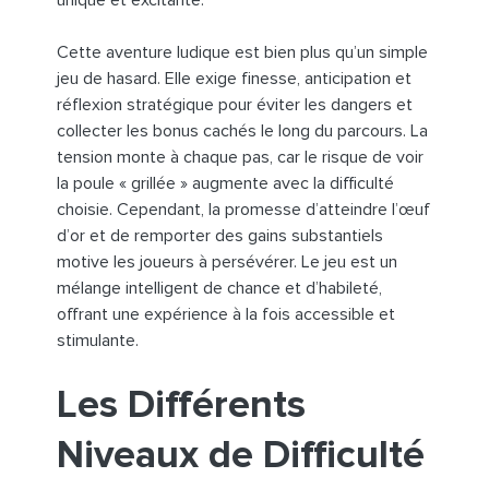
unique et excitante.
Cette aventure ludique est bien plus qu’un simple
jeu de hasard. Elle exige finesse, anticipation et
réflexion stratégique pour éviter les dangers et
collecter les bonus cachés le long du parcours. La
tension monte à chaque pas, car le risque de voir
la poule « grillée » augmente avec la difficulté
choisie. Cependant, la promesse d’atteindre l’œuf
d’or et de remporter des gains substantiels
motive les joueurs à persévérer. Le jeu est un
mélange intelligent de chance et d’habileté,
offrant une expérience à la fois accessible et
stimulante.
Les Différents
Niveaux de Difficulté