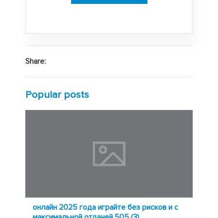
Share:
Popular posts
онлайн 2025 года играйте без рисков и с
максимальной отдачей.505 (3)