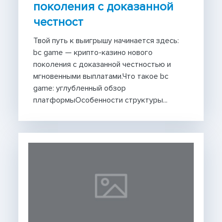
поколения с доказанной
честност
Твой путь к выигрышу начинается здесь:
bc game — крипто-казино нового
поколения с доказанной честностью и
мгновенными выплатами.Что такое bc
game: углубленный обзор
платформыОсобенности структуры...