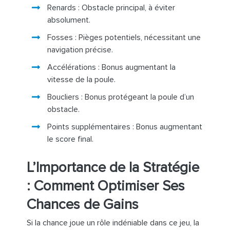
Renards : Obstacle principal, à éviter
absolument.
Fosses : Pièges potentiels, nécessitant une
navigation précise.
Accélérations : Bonus augmentant la
vitesse de la poule.
Boucliers : Bonus protégeant la poule d’un
obstacle.
Points supplémentaires : Bonus augmentant
le score final.
L’Importance de la Stratégie
: Comment Optimiser Ses
Chances de Gains
Si la chance joue un rôle indéniable dans ce jeu, la