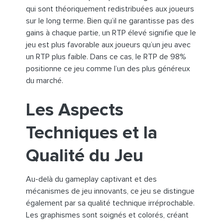
qui sont théoriquement redistribuées aux joueurs
sur le long terme. Bien qu’il ne garantisse pas des
gains à chaque partie, un RTP élevé signifie que le
jeu est plus favorable aux joueurs qu’un jeu avec
un RTP plus faible. Dans ce cas, le RTP de 98%
positionne ce jeu comme l’un des plus généreux
du marché.
Les Aspects
Techniques et la
Qualité du Jeu
Au-delà du gameplay captivant et des
mécanismes de jeu innovants, ce jeu se distingue
également par sa qualité technique irréprochable.
Les graphismes sont soignés et colorés, créant