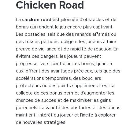
Chicken Road
La
chicken road
est jalonnée d’obstacles et de
bonus qui rendent le jeu encore plus captivant.
Les obstacles, tels que des renards affamés ou
des fosses perfides, obligent les joueurs à faire
preuve de vigilance et de rapidité de réaction. En
évitant ces dangers, les joueurs peuvent
progresser vers l’œuf d’or. Les bonus, quant à
eux, offrent des avantages précieux, tels que des
accélérations temporaires, des boucliers
protecteurs ou des points supplémentaires. La
collecte de ces bonus permet d’augmenter les
chances de succès et de maximiser les gains
potentiels. La variété des obstacles et des bonus
maintient l’intérêt du joueur et l’incite à explorer
de nouvelles stratégies.