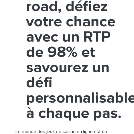
road, défiez
votre chance
avec un RTP
de 98% et
savourez un
défi
personnalisabl
à chaque pas.
Le monde des jeux de casino en ligne est en