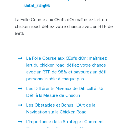
shital_zd5j9k
La Folle Course aux Œufs dOr maîtrisez lart du
chicken road, défiez votre chance avec un RTP de
98%
La Folle Course aux Œufs dOr : maîtrisez
lart du chicken road, défiez votre chance
avec un RTP de 98% et savourez un défi
personnalisable à chaque pas.
Les Différents Niveaux de Difficulté : Un
Défi à la Mesure de Chacun
Les Obstacles et Bonus : L’Art de la
Navigation sur la Chicken Road
L’Importance de la Stratégie : Comment