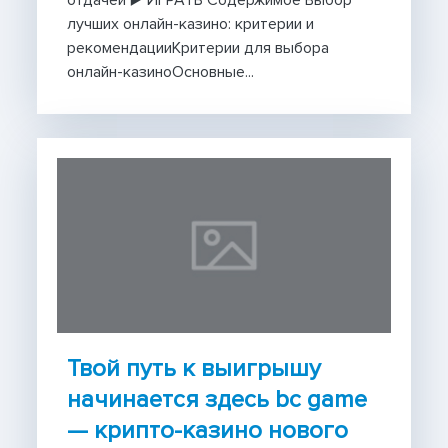
отдачей ▶️ ИГРАТЬ Содержимое Выбор
лучших онлайн-казино: критерии и
рекомендацииКритерии для выбора
онлайн-казиноОсновные...
Твой путь к выигрышу
начинается здесь bc game
— крипто-казино нового