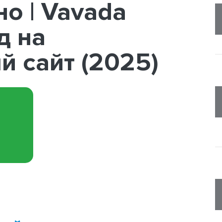
о | Vavada
д на
 сайт (2025)