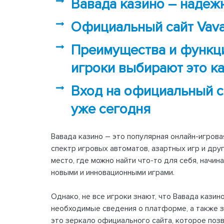
Вавада казино – надеж
Официальный сайт Vava
Преимущества и функци
игроки выбирают это к
Вход на официальный са
уже сегодня
Вавада казино – это популярная онлайн-игров
спектр игровых автоматов, азартных игр и дру
место, где можно найти что-то для себя, начин
новыми и инновационными играми.
Однако, не все игроки знают, что Вавада кази
необходимые сведения о платформе, а также за
это зеркало официального сайта, которое поз