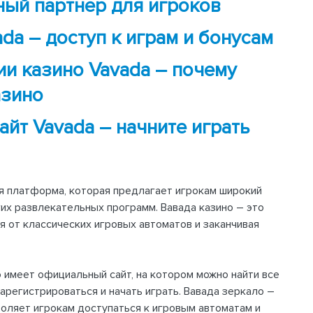
ный партнер для игроков
da – доступ к играм и бонусам
и казино Vavada – почему
азино
йт Vavada – начните играть
ая платформа, которая предлагает игрокам широкий
гих развлекательных программ. Вавада казино – это
ая от классических игровых автоматов и заканчивая
но имеет официальный сайт, на котором можно найти все
регистрироваться и начать играть. Вавада зеркало –
воляет игрокам доступаться к игровым автоматам и