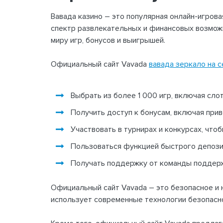
Вавада казино – это популярная онлайн-игров
спектр развлекательных и финансовых возможн
миру игр, бонусов и выигрышей.
Официальный сайт Vavada
вавада зеркало на 
Выбрать из более 1 000 игр, включая сло
Получить доступ к бонусам, включая при
Участвовать в турнирах и конкурсах, чт
Пользоваться функцией быстрого депози
Получать поддержку от команды поддер
Официальный сайт Vavada – это безопасное и 
использует современные технологии безопасно