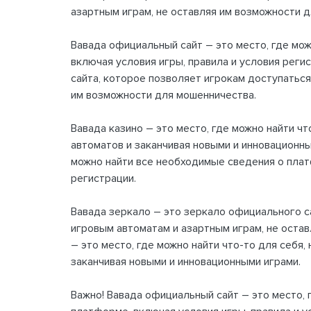
азартным играм, не оставляя им возможности 
Вавада официальный сайт – это место, где мо
включая условия игры, правила и условия реги
сайта, которое позволяет игрокам доступаться
им возможности для мошенничества.
Вавада казино – это место, где можно найти чт
автоматов и заканчивая новыми и инновационны
можно найти все необходимые сведения о плат
регистрации.
Вавада зеркало – это зеркало официального с
игровым автоматам и азартным играм, не оста
– это место, где можно найти что-то для себя,
заканчивая новыми и инновационными играми.
Важно! Вавада официальный сайт – это место,