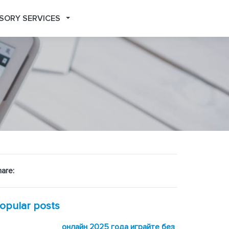
SORY SERVICES
are:
opular posts
онлайн 2025 года играйте без