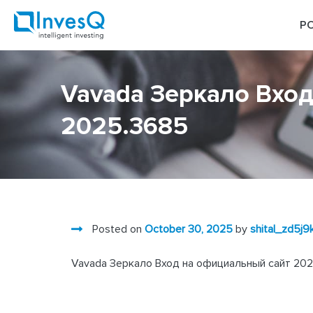
Skip
to
PO
content
Vavada Зеркало Вхо
2025.3685
Posted on
October 30, 2025
by
shital_zd5j9
Vavada Зеркало Вход на официальный сайт 20