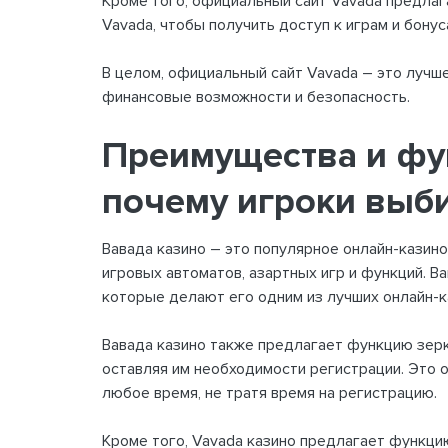
Кроме того, официальный сайт Vavada предлаг
Vavada, чтобы получить доступ к играм и бону
В целом, официальный сайт Vavada – это лучш
финансовые возможности и безопасность.
Преимущества и фу
почему игроки выби
Вавада казино – это популярное онлайн-казин
игровых автоматов, азартных игр и функций. 
которые делают его одним из лучших онлайн-к
Вавада казино также предлагает функцию зерка
оставляя им необходимости регистрации. Это оз
любое время, не тратя время на регистрацию.
Кроме того, Vavada казино предлагает функци