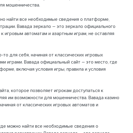
для мошенничества.
жно найти все необходимые сведения о платформе,
страции. Вавада зеркало – это зеркало официального
 к игровым автоматам и азартным играм, не оставляя
о-то для себя, начиная от классических игровых
ми играми. Вавада официальный сайт – это место, где
форме, включая условия игры, правила и условия
айта, которое позволяет игрокам доступаться к
вляя им возможности для мошенничества. Вавада казино
 начиная от классических игровых автоматов и
 где можно найти все необходимые сведения о