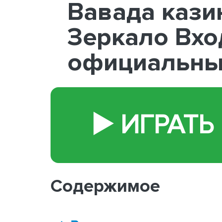
Вавада казин
Зеркало Вхо
официальный
▶️ ИГРАТЬ
Содержимое