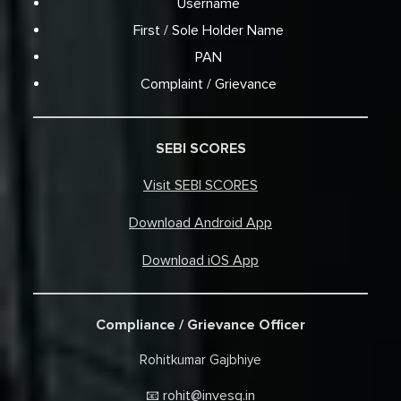
Username
First / Sole Holder Name
PAN
Complaint / Grievance
SEBI SCORES
Visit SEBI SCORES
Download Android App
Download iOS App
Compliance / Grievance Officer
Rohitkumar Gajbhiye
rohit@invesq.in
📧