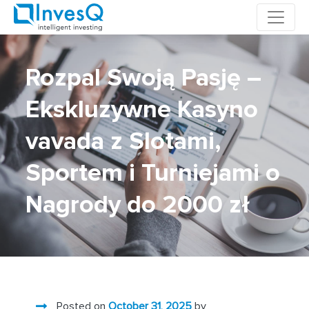
Skip
to
content
Rozpal Swoją Pasję –
Ekskluzywne Kasyno
vavada z Slotami,
Sportem i Turniejami o
Nagrody do 2000 zł
Posted on
October 31, 2025
by