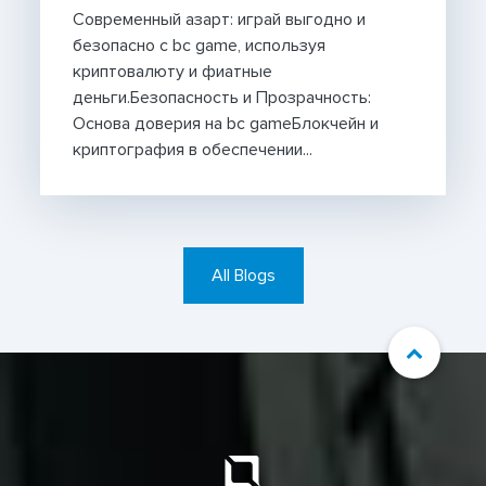
Современный азарт: играй выгодно и
безопасно с bc game, используя
криптовалюту и фиатные
деньги.Безопасность и Прозрачность:
Основа доверия на bc gameБлокчейн и
криптография в обеспечении...
All Blogs