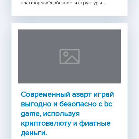
платформыОсобенности структуры...
Современный азарт играй
выгодно и безопасно с bc
game, используя
криптовалюту и фиатные
деньги.