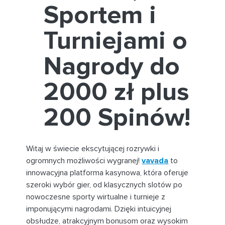
Sportem i
Turniejami o
Nagrody do
2000 zł plus
200 Spinów!
Witaj w świecie ekscytującej rozrywki i
ogromnych możliwości wygranej!
vavada
to
innowacyjna platforma kasynowa, która oferuje
szeroki wybór gier, od klasycznych slotów po
nowoczesne sporty wirtualne i turnieje z
imponującymi nagrodami. Dzięki intuicyjnej
obsłudze, atrakcyjnym bonusom oraz wysokim