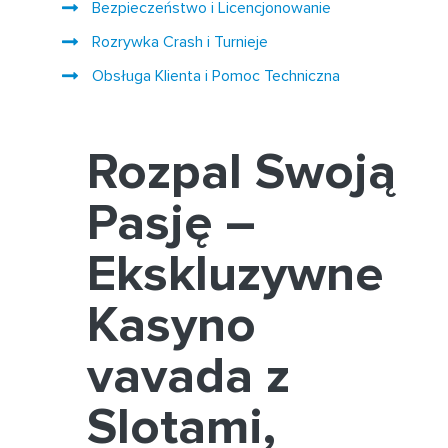
Bezpieczeństwo i Licencjonowanie
Rozrywka Crash i Turnieje
Obsługa Klienta i Pomoc Techniczna
Rozpal Swoją
Pasję –
Ekskluzywne
Kasyno
vavada z
Slotami,