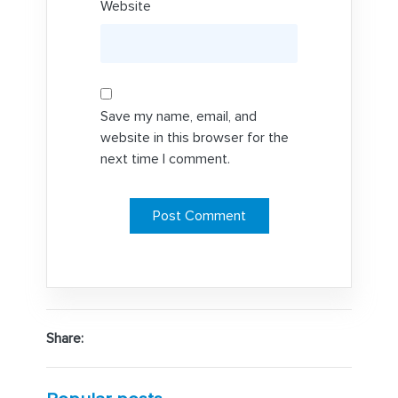
Website
Save my name, email, and
website in this browser for the
next time I comment.
Share: