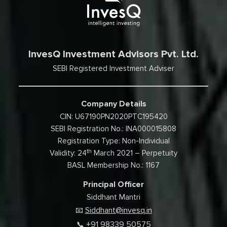
InvesQ Investment Advisors Pvt. Ltd.
SEBI Registered Investment Adviser
Company Details
CIN: U67190PN2020PTC195420
SEBI Registration No.: INA000015808
Registration Type: Non-Individual
th
Validity: 24
March 2021 – Perpetuity
BASL Membership No.: 1167
Principal Officer
Siddhant Mantri
Siddhant@invesq.in
📧
+91 98339 50575
📞