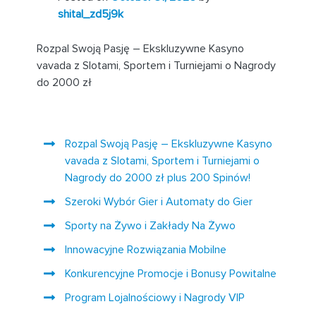
shital_zd5j9k
Rozpal Swoją Pasję – Ekskluzywne Kasyno
vavada z Slotami, Sportem i Turniejami o Nagrody
do 2000 zł
Rozpal Swoją Pasję – Ekskluzywne Kasyno
vavada z Slotami, Sportem i Turniejami o
Nagrody do 2000 zł plus 200 Spinów!
Szeroki Wybór Gier i Automaty do Gier
Sporty na Żywo i Zakłady Na Żywo
Innowacyjne Rozwiązania Mobilne
Konkurencyjne Promocje i Bonusy Powitalne
Program Lojalnościowy i Nagrody VIP