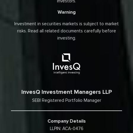
investors.
Warning
Investment in securities markets is subject to market
risks. Read all related documents carefully before
investing.
InvesQ Investment Managers LLP
SEBI Registered Portfolio Manager
Company Details
LLPIN: ACA-0476