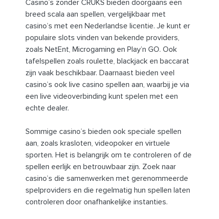
Casino’s zonder CRUKS bieden doorgaans een
breed scala aan spellen, vergelijkbaar met
casino’s met een Nederlandse licentie. Je kunt er
populaire slots vinden van bekende providers,
zoals NetEnt, Microgaming en Play’n GO. Ook
tafelspellen zoals roulette, blackjack en baccarat
zijn vaak beschikbaar. Daarnaast bieden veel
casino’s ook live casino spellen aan, waarbij je via
een live videoverbinding kunt spelen met een
echte dealer.
Sommige casino’s bieden ook speciale spellen
aan, zoals krasloten, videopoker en virtuele
sporten. Het is belangrijk om te controleren of de
spellen eerlijk en betrouwbaar zijn. Zoek naar
casino’s die samenwerken met gerenommeerde
spelproviders en die regelmatig hun spellen laten
controleren door onafhankelijke instanties.