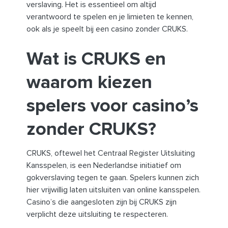
verslaving. Het is essentieel om altijd
verantwoord te spelen en je limieten te kennen,
ook als je speelt bij een casino zonder CRUKS.
Wat is CRUKS en
waarom kiezen
spelers voor casino’s
zonder CRUKS?
CRUKS, oftewel het Centraal Register Uitsluiting
Kansspelen, is een Nederlandse initiatief om
gokverslaving tegen te gaan. Spelers kunnen zich
hier vrijwillig laten uitsluiten van online kansspelen.
Casino’s die aangesloten zijn bij CRUKS zijn
verplicht deze uitsluiting te respecteren.