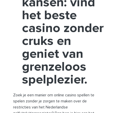
kansen: vind
het beste
casino zonder
cruks en
geniet van
grenzeloos
spelplezier.
Zoek je een manier om online casino spellen te
spelen zonder je zorgen te maken over de
restricties van het Nederlandse