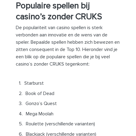
Populaire spellen bij
casino’s zonder CRUKS
De populariteit van casino spellen is sterk
verbonden aan innovatie en de wens van de
speler. Bepaalde spellen hebben zich bewezen en
zitten consequent in de Top 10. Hieronder vind je
een blik op de populaire spellen die je bij veel
casino’s zonder CRUKS tegenkomt:
Starburst
Book of Dead
Gonzo’s Quest
Mega Moolah
Roulette (verschillende varianten)
Blackjack (verschillende varianten)