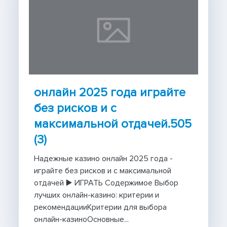
онлайн 2025 года играйте
без рисков и с
максимальной отдачей.505
(3)
Надежные казино онлайн 2025 года -
играйте без рисков и с максимальной
отдачей ▶️ ИГРАТЬ Содержимое Выбор
лучших онлайн-казино: критерии и
рекомендацииКритерии для выбора
онлайн-казиноОсновные...