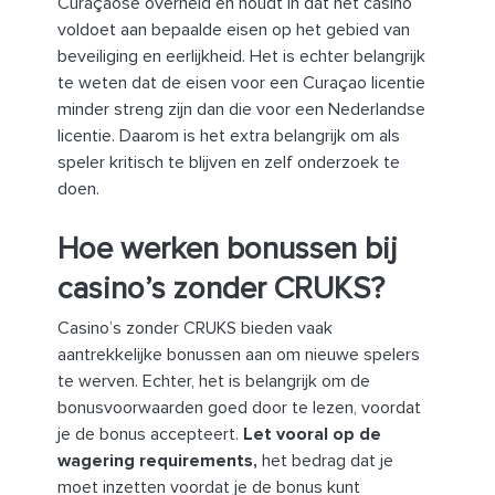
Curaçaose overheid en houdt in dat het casino
voldoet aan bepaalde eisen op het gebied van
beveiliging en eerlijkheid. Het is echter belangrijk
te weten dat de eisen voor een Curaçao licentie
minder streng zijn dan die voor een Nederlandse
licentie. Daarom is het extra belangrijk om als
speler kritisch te blijven en zelf onderzoek te
doen.
Hoe werken bonussen bij
casino’s zonder CRUKS?
Casino’s zonder CRUKS bieden vaak
aantrekkelijke bonussen aan om nieuwe spelers
te werven. Echter, het is belangrijk om de
bonusvoorwaarden goed door te lezen, voordat
je de bonus accepteert.
Let vooral op de
wagering requirements,
het bedrag dat je
moet inzetten voordat je de bonus kunt