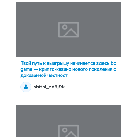
Твой путь к выигрышу начинается здесь bc
game — крипто-казино нового поколения с
доказанной честност
shital_zd5j9k