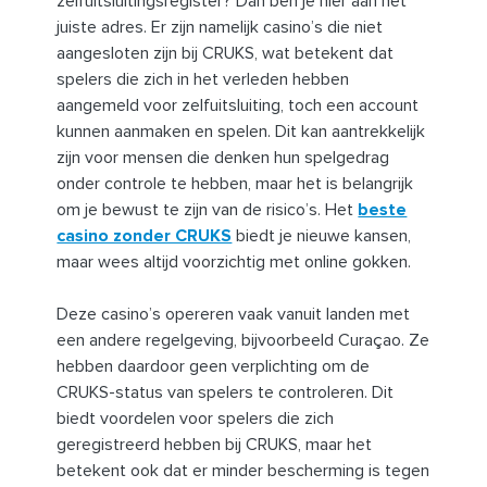
zelfuitsluitingsregister? Dan ben je hier aan het
juiste adres. Er zijn namelijk casino’s die niet
aangesloten zijn bij CRUKS, wat betekent dat
spelers die zich in het verleden hebben
aangemeld voor zelfuitsluiting, toch een account
kunnen aanmaken en spelen. Dit kan aantrekkelijk
zijn voor mensen die denken hun spelgedrag
onder controle te hebben, maar het is belangrijk
om je bewust te zijn van de risico’s. Het
beste
casino zonder CRUKS
biedt je nieuwe kansen,
maar wees altijd voorzichtig met online gokken.
Deze casino’s opereren vaak vanuit landen met
een andere regelgeving, bijvoorbeeld Curaçao. Ze
hebben daardoor geen verplichting om de
CRUKS-status van spelers te controleren. Dit
biedt voordelen voor spelers die zich
geregistreerd hebben bij CRUKS, maar het
betekent ook dat er minder bescherming is tegen