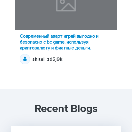
Современный азарт играй выгодно и
безопасно с bc game, используя
криптовалюту и фиатные деньги.
shital_zd5j9k
Recent Blogs