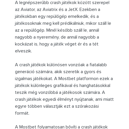
A legnépszerűbb crash játékok között szerepel
az Aviator, az Aviatrix és a JetX. Ezekben a
játékokban egy repülőgép emelkedik, és a
játékosoknak meg kell prédikálniuk, mikor száll le
az a repülőgép. Minél később száll le, annál
nagyobb a nyeremény, de annál nagyobb a
kockázat is, hogy a játék véget ér és a tét
elveszik.
A crash játékok különösen vonzóak a fiatalabb
generáció számára, akik szeretik a gyors és
izgalmas játékokat. A Mostbet platformon ezek a
játékok különleges grafikával és hanghatásokkal
teszik még vonzóbbá a játékosok számára. A
crash játékok egyedi élményt nyújtanak, ami miatt
egyre többen választják ezt a szórakozási
formát.
A Mostbet folyamatosan bővíti a crash játékok