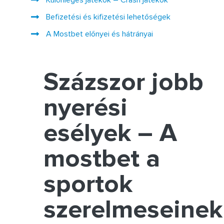
Befizetési és kifizetési lehetőségek
A Mostbet előnyei és hátrányai
Százszor jobb
nyerési
esélyek – A
mostbet a
sportok
szerelmeseinek