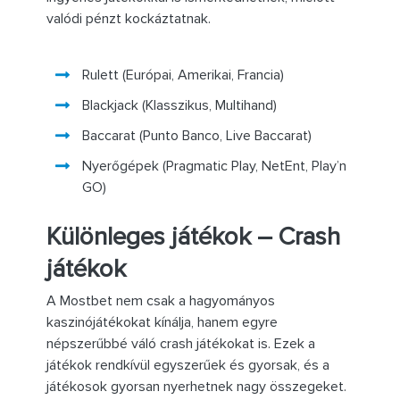
valódi pénzt kockáztatnak.
Rulett (Európai, Amerikai, Francia)
Blackjack (Klasszikus, Multihand)
Baccarat (Punto Banco, Live Baccarat)
Nyerőgépek (Pragmatic Play, NetEnt, Play’n
GO)
Különleges játékok – Crash
játékok
A Mostbet nem csak a hagyományos
kaszinójátékokat kínálja, hanem egyre
népszerűbbé váló crash játékokat is. Ezek a
játékok rendkívül egyszerűek és gyorsak, és a
játékosok gyorsan nyerhetnek nagy összegeket.