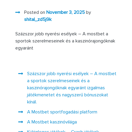
Posted on
November 3, 2025
by
shital_zd5j9k
Százszor jobb nyerési esélyek – A mostbet a
sportok szerelmeseinek és a kaszinórajongóknak
egyaránt
Százszor jobb nyerési esélyek – A mostbet
a sportok szerelmeseinek és a
kaszinórajongóknak egyaránt izgalmas
játékmenetet és nagyszerű bónuszokat
kínál.
A Mostbet sportfogadási platform
A Mostbet kaszinóvilága
Különleges játékok – Crash játékok