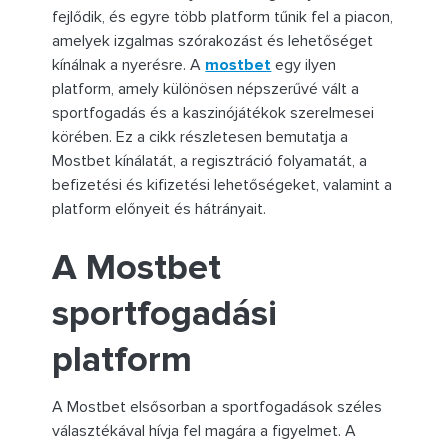
fejlődik, és egyre több platform tűnik fel a piacon,
amelyek izgalmas szórakozást és lehetőséget
kínálnak a nyerésre. A
mostbet
egy ilyen
platform, amely különösen népszerűvé vált a
sportfogadás és a kaszinójátékok szerelmesei
körében. Ez a cikk részletesen bemutatja a
Mostbet kínálatát, a regisztráció folyamatát, a
befizetési és kifizetési lehetőségeket, valamint a
platform előnyeit és hátrányait.
A Mostbet
sportfogadási
platform
A Mostbet elsősorban a sportfogadások széles
választékával hívja fel magára a figyelmet. A