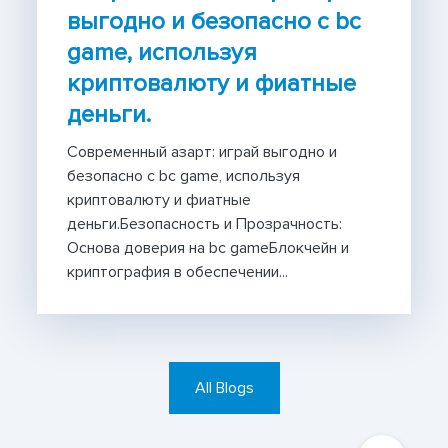
выгодно и безопасно с bc
game, используя
криптовалюту и фиатные
деньги.
Современный азарт: играй выгодно и
безопасно с bc game, используя
криптовалюту и фиатные
деньги.Безопасность и Прозрачность:
Основа доверия на bc gameБлокчейн и
криптография в обеспечении...
All Blogs