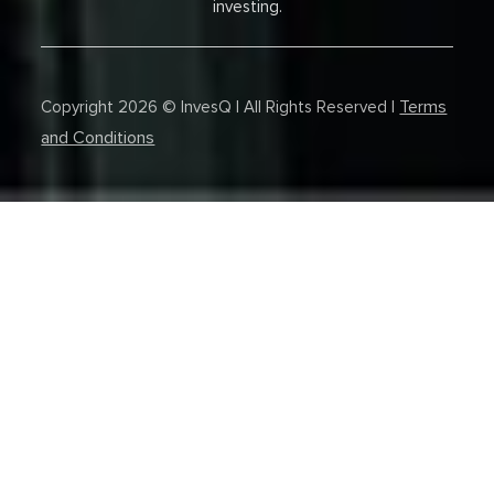
investing.
Terms
Copyright 2026 © InvesQ | All Rights Reserved |
and Conditions