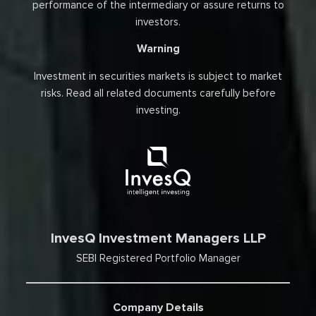
performance of the intermediary or assure returns to
investors.
Warning
Investment in securities markets is subject to market
risks. Read all related documents carefully before
investing.
InvesQ Investment Managers LLP
SEBI Registered Portfolio Manager
Company Details