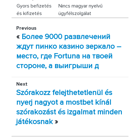
Gyors befizetés
Nincs magyar nyelvű
és kifizetés
ügyfélszolgálat
Previous
«
Более 9000 развлечений
ждут пинко казино зеркало –
место, где Fortuna на твоей
стороне, а выигрыши д
Next
Szórakozz felejthetetlenül és
nyerj nagyot a mostbet kínál
szórakozást és izgalmat minden
játékosnak
»