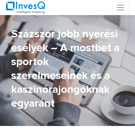
Skip
to
content
Százszor jobb nyerési
esélyek – A mostbet a
sportok
szerelmeseinek és a
kaszinórajongóknak
egyaránt