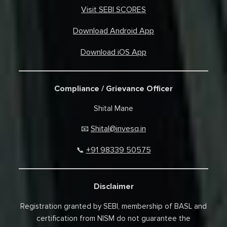
Visit SEBI SCORES
Download Android App
Download iOS App
Compliance / Grievance Officer
Shital Mane
Shital@invesq.in
📧
+91 98339 50575
📞
Disclaimer
Registration granted by SEBI, membership of BASL and
certification from NISM do not guarantee the