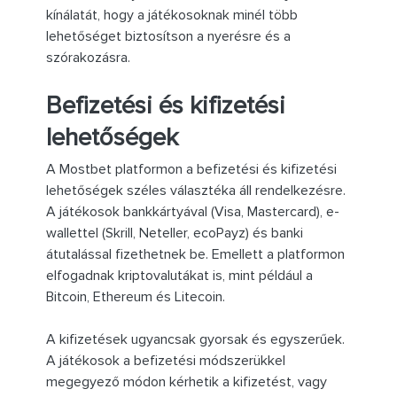
kínálatát, hogy a játékosoknak minél több
lehetőséget biztosítson a nyerésre és a
szórakozásra.
Befizetési és kifizetési
lehetőségek
A Mostbet platformon a befizetési és kifizetési
lehetőségek széles választéka áll rendelkezésre.
A játékosok bankkártyával (Visa, Mastercard), e-
wallettel (Skrill, Neteller, ecoPayz) és banki
átutalással fizethetnek be. Emellett a platformon
elfogadnak kriptovalutákat is, mint például a
Bitcoin, Ethereum és Litecoin.
A kifizetések ugyancsak gyorsak és egyszerűek.
A játékosok a befizetési módszerükkel
megegyező módon kérhetik a kifizetést, vagy