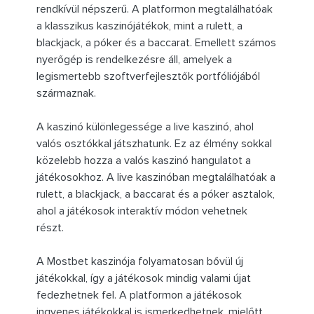
rendkívül népszerű. A platformon megtalálhatóak
a klasszikus kaszinójátékok, mint a rulett, a
blackjack, a póker és a baccarat. Emellett számos
nyerőgép is rendelkezésre áll, amelyek a
legismertebb szoftverfejlesztők portfóliójából
származnak.
A kaszinó különlegessége a live kaszinó, ahol
valós osztókkal játszhatunk. Ez az élmény sokkal
közelebb hozza a valós kaszinó hangulatot a
játékosokhoz. A live kaszinóban megtalálhatóak a
rulett, a blackjack, a baccarat és a póker asztalok,
ahol a játékosok interaktív módon vehetnek
részt.
A Mostbet kaszinója folyamatosan bővül új
játékokkal, így a játékosok mindig valami újat
fedezhetnek fel. A platformon a játékosok
ingyenes játékokkal is ismerkedhetnek, mielőtt