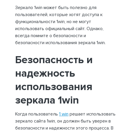
Зеркало 1win может быть полезно для
пользователей, которые хотят доступа к
функциональности 1win, но не могут
использовать официальный сайт. Однако,
всегда помните о безопасности и
безопасности использования зеркала 1win.
Безопасность и
надежность
использования
зеркала 1win
Когда пользователь
1 win
решает использовать
зеркало сайта 1win, он должен быть уверен в
безопасности и надежности этого процесса. В