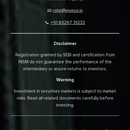
rohit@invesq.in
📧
+91 83297 31233
📞
Disclaimer
Registration granted by SEBI and certification from
NISM do not guarantee the performance of the
intermediary or assure returns to investors.
Warning
Investment in securities markets is subject to market
risks. Read all related documents carefully before
investing.