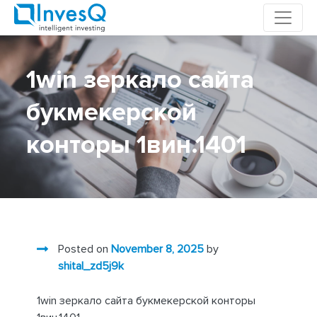
Skip
to
content
1win зеркало сайта
букмекерской
конторы 1вин.1401
Posted on
November 8, 2025
by
shital_zd5j9k
1win зеркало сайта букмекерской конторы