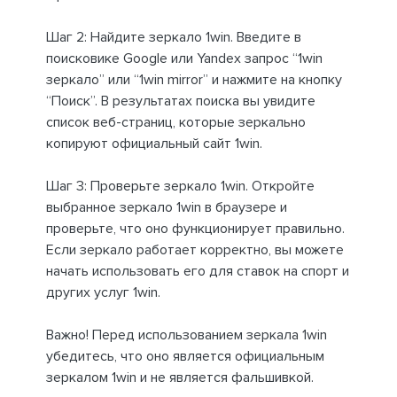
Шаг 2: Найдите зеркало 1win. Введите в
поисковике Google или Yandex запрос “1win
зеркало” или “1win mirror” и нажмите на кнопку
“Поиск”. В результатах поиска вы увидите
список веб-страниц, которые зеркально
копируют официальный сайт 1win.
Шаг 3: Проверьте зеркало 1win. Откройте
выбранное зеркало 1win в браузере и
проверьте, что оно функционирует правильно.
Если зеркало работает корректно, вы можете
начать использовать его для ставок на спорт и
других услуг 1win.
Важно! Перед использованием зеркала 1win
убедитесь, что оно является официальным
зеркалом 1win и не является фальшивкой.