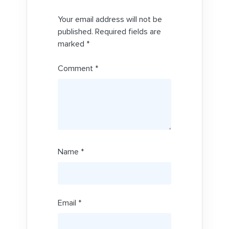
Your email address will not be
published.
Required fields are
marked
*
Comment
*
Name
*
Email
*