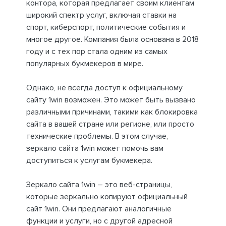
контора, которая предлагает своим клиентам
широкий спектр услуг, включая ставки на
спорт, киберспорт, политические события и
многое другое. Компания была основана в 2018
году и с тех пор стала одним из самых
популярных букмекеров в мире.
Однако, не всегда доступ к официальному
сайту 1win возможен. Это может быть вызвано
различными причинами, такими как блокировка
сайта в вашей стране или регионе, или просто
технические проблемы. В этом случае,
зеркало сайта 1win может помочь вам
доступиться к услугам букмекера.
Зеркало сайта 1win – это веб-страницы,
которые зеркально копируют официальный
сайт 1win. Они предлагают аналогичные
функции и услуги, но с другой адресной