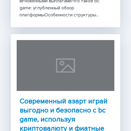
мгновенными выплатами.Что такое bc
game: углубленный обзор
платформыОсобенности структуры...
Современный азарт играй
выгодно и безопасно с bc
game, используя
криптовалюту и фиатные