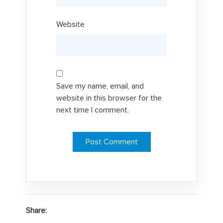
Website
Save my name, email, and
website in this browser for the
next time I comment.
Share: