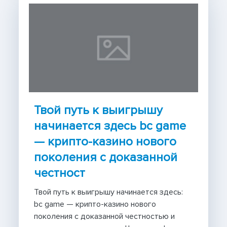
Твой путь к выигрышу
начинается здесь bc game
— крипто-казино нового
поколения с доказанной
честност
Твой путь к выигрышу начинается здесь:
bc game — крипто-казино нового
поколения с доказанной честностью и