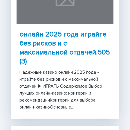
онлайн 2025 года играйте
без рисков и с
максимальной отдачей.505
(3)
Надежные казино онлайн 2025 года -
играйте без рисков и с максимальной
отдачей ▶️ ИГРАТЬ Содержимое Выбор
лучших онлайн-казино: критерии и
рекомендацииКритерии для выбора
онлайн-казиноОсновные...