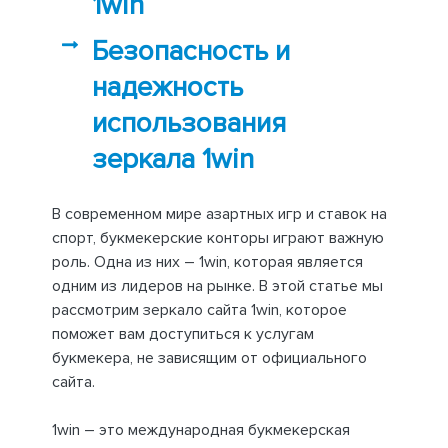
1win
Безопасность и
надежность
использования
зеркала 1win
В современном мире азартных игр и ставок на
спорт, букмекерские конторы играют важную
роль. Одна из них – 1win, которая является
одним из лидеров на рынке. В этой статье мы
рассмотрим зеркало сайта 1win, которое
поможет вам доступиться к услугам
букмекера, не зависящим от официального
сайта.
1win – это международная букмекерская