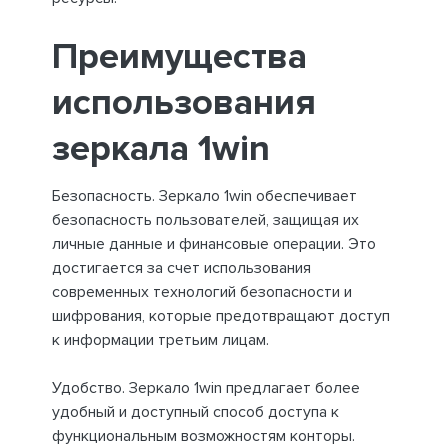
Преимущества
использования
зеркала 1win
Безопасность. Зеркало 1win обеспечивает
безопасность пользователей, защищая их
личные данные и финансовые операции. Это
достигается за счет использования
современных технологий безопасности и
шифрования, которые предотвращают доступ
к информации третьим лицам.
Удобство. Зеркало 1win предлагает более
удобный и доступный способ доступа к
функциональным возможностям конторы.