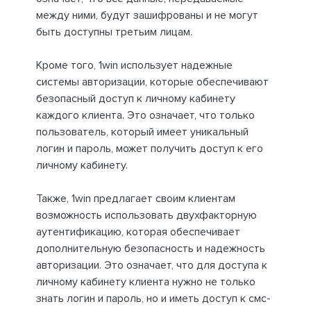
между ними, будут зашифрованы и не могут
быть доступны третьим лицам.
Кроме того, 1win использует надежные
системы авторизации, которые обеспечивают
безопасный доступ к личному кабинету
каждого клиента. Это означает, что только
пользователь, который имеет уникальный
логин и пароль, может получить доступ к его
личному кабинету.
Также, 1win предлагает своим клиентам
возможность использовать двухфакторную
аутентификацию, которая обеспечивает
дополнительную безопасность и надежность
авторизации. Это означает, что для доступа к
личному кабинету клиента нужно не только
знать логин и пароль, но и иметь доступ к смс-